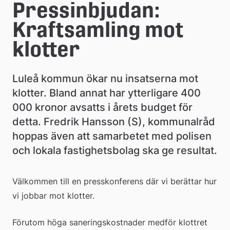
e
Pressinbjudan: 
å
Kraftsamling mot 
k
klotter
o
Luleå kommun ökar nu insatserna mot 
m
klotter. Bland annat har ytterligare 400 
m
000 kronor avsatts i årets budget för 
u
detta. Fredrik Hansson (S), kommunalråd 
hoppas även att samarbetet med polisen 
n
och lokala fastighetsbolag ska ge resultat.
Välkommen till en presskonferens där vi berättar hur 
vi jobbar mot klotter.
Förutom höga saneringskostnader medför klottret 