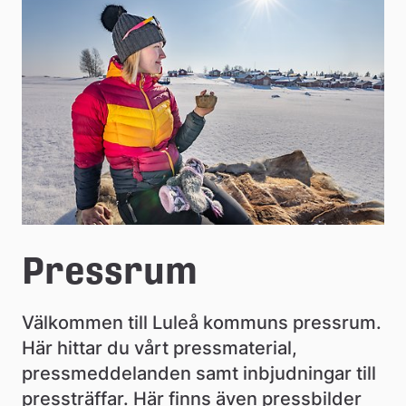
e
å
k
o
m
m
u
n
Pressrum
Välkommen till Luleå kommuns pressrum. 
Här hittar du vårt pressmaterial, 
pressmeddelanden samt inbjudningar till 
pressträffar. Här finns även pressbilder 