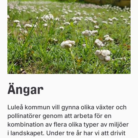
e
å
k
o
m
m
u
n
Ängar
Luleå kommun vill gynna olika växter och 
pollinatörer genom att arbeta för en 
kombination av flera olika typer av miljöer 
i landskapet. Under tre år har vi att drivit 