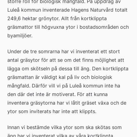
större roll för biologisk mångfald. På uppdrag av 
Luleå kommun inventerade Hagens Naturvård totalt 
249,6 hektar grönytor. Allt från kortklippta 
gräsmattor till högvuxna ytor i bostadsområden och 
byamiljöer.
Under de tre somrarna har vi inventerat ett stort 
antal gräsytor för att se om det finns möjlighet att 
lägga om skötseln på dessa till äng. Den kortklippta 
gräsmattan är väldigt kal på liv och biologisk 
mångfald. Därför vill vi på Luleå kommun inte ha 
den där det inte är motiverat. För att kunna 
inventera gräsytorna har vi låtit gräset växa och de 
ytor som inviterats har inte att klippts.
Innan vi bestämde vilka ytor som ska skötas som 
äng har vi inventerat vilka av våra kortklippta 