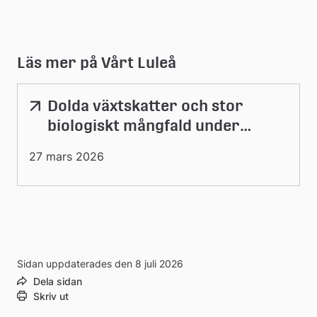
Läs mer på Vårt Luleå
Dolda växtskatter och stor
Länk
till
biologiskt mångfald under
extern
klippta gräsytor
webbplats
27 mars 2026
Sidan uppdaterades den 8 juli 2026
Dela sidan
Skriv ut