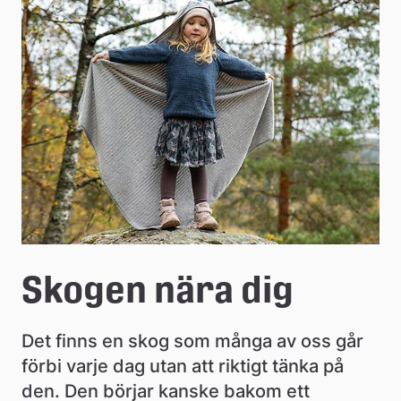
e
å
k
o
m
m
u
n
Skogen nära dig
Det finns en skog som många av oss går 
förbi varje dag utan att riktigt tänka på 
den. Den börjar kanske bakom ett 