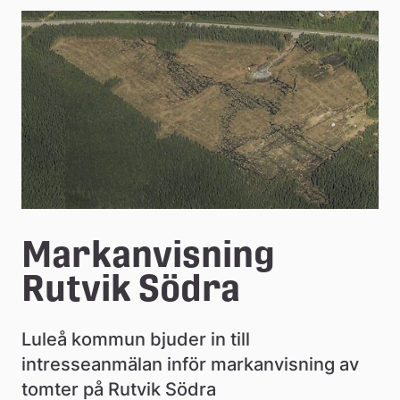
e
å
k
o
m
m
u
n
Markanvisning 
Rutvik Södra
Luleå kommun bjuder in till 
intresseanmälan inför markanvisning av 
tomter på Rutvik Södra 