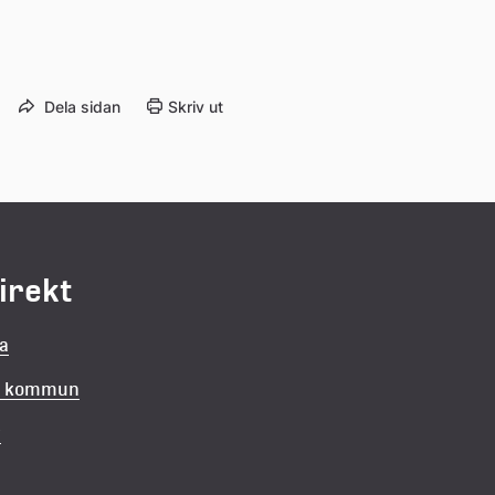
Dela sidan
Skriv ut
direkt
la
in kommun
v