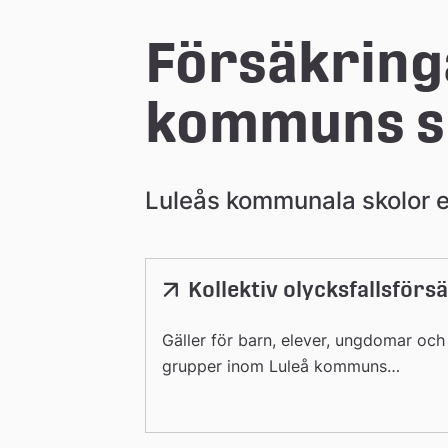
e
Försäkringa
å
kommuns s
k
Luleås kommunala skolor er
o
m
Kollektiv olycksfallsförs
m
Gäller för barn, elever, ungdomar och
grupper inom Luleå kommuns
u
verksamhetsområde