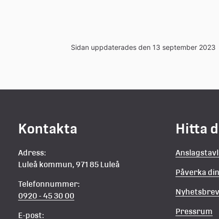
n
Sidan uppdaterades den 13 september 2023
Kontakta
Hitta 
Adress:
Anslagstav
Luleå kommun, 971 85 Luleå
Påverka d
Telefonnummer:
Nyhetsbre
0920 - 45 30 00
Pressrum
E-post: