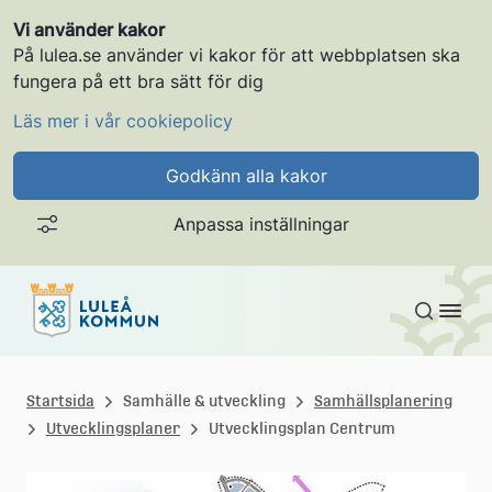
Vi använder kakor
På lulea.se använder vi kakor för att webbplatsen ska
fungera på ett bra sätt för dig
Läs mer i vår cookiepolicy
Godkänn alla kakor
Anpassa inställningar
Gå till innehållet
L
u
Startsida
Samhälle & utveckling
Samhällsplanering
Utvecklingsplaner
Utvecklingsplan Centrum
l
e