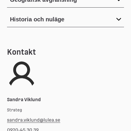
Historia och nuläge
Kontakt
Sandra Viklund
Strateg
sandra.viklund@lulea.se
0920-45 30 39