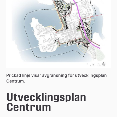
å
k
o
m
m
u
n
Prickad linje visar avgränsning för utvecklingsplan
Centrum.
Utvecklingsplan 
Centrum